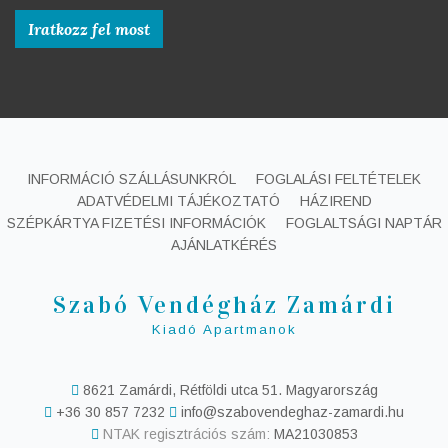
INFORMÁCIÓ SZÁLLÁSUNKRÓL
FOGLALÁSI FELTÉTELEK
ADATVÉDELMI TÁJÉKOZTATÓ
HÁZIREND
SZÉPKÁRTYA FIZETÉSI INFORMÁCIÓK
FOGLALTSÁGI NAPTÁR
AJÁNLATKÉRÉS
Szabó Vendégház Zamárdi
Kiadó Apartmanok
8621 Zamárdi, Rétföldi utca 51. Magyarország
+36 30 857 7232
info@szabovendeghaz-zamardi.hu
NTAK regisztrációs szám:
MA21030853