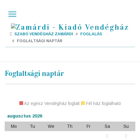
SZABÓ VENDÉGHÁZ ZAMÁRDI
FOGLALÁS
FOGLALTSÁGI NAPTÁR
Foglaltsági naptár
Az egész Vendégház foglalt
Fél ház foglalható
augusztus 2026
Mo
Tu
We
Th
Fr
Sa
Su
1
2