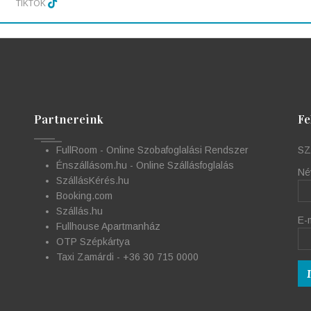
TIKTOK
Partnereink
Fe
FullRoom - Online Szobafoglalási Rendszer
SZ
Énszállásom.hu - Online Szállásfoglalás
Né
SzállásKérés.hu
Booking.com
Szállás.hu
E-
Fullhouse Apartmanház
OTP Szépkártya
Taxi Zamárdi - +36 30 715 0000