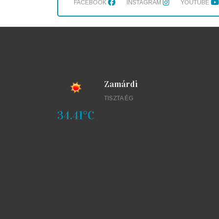
FACEBOOK
INSTAGRAM
YOUTUBE
Zamárdi
TISZTA ÉG
34.41°C