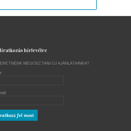
líratkozás hírlevélre
ERETNÉNK MEGOSZTANI ÚJ AJÁNLATAINKAT
v
mail