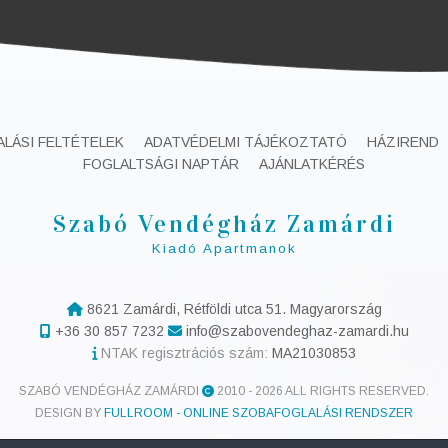
ALÁSI FELTÉTELEK
ADATVÉDELMI TÁJÉKOZTATÓ
HÁZIREND
FOGLALTSÁGI NAPTÁR
AJÁNLATKÉRÉS
Szabó Vendégház Zamárdi
Kiadó Apartmanok
8621 Zamárdi, Rétföldi utca 51. Magyarország
+36 30 857 7232
info@szabovendeghaz-zamardi.hu
NTAK regisztrációs szám:
MA21030853
SZABÓ VENDÉGHÁZ ZAMÁRDI
2010 -
2026 ALL RIGHTS RESERVED.
DESIGN BY
FULLROOM - ONLINE SZOBAFOGLALÁSI RENDSZER