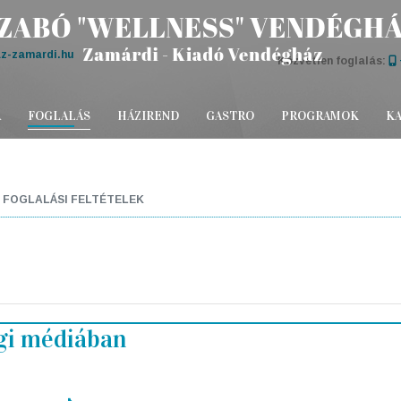
z-zamardi.hu
Közvetlen foglalás:
A
FOGLALÁS
HÁZIREND
GASTRO
PROGRAMOK
K
FOGLALÁSI FELTÉTELEK
gi médiában