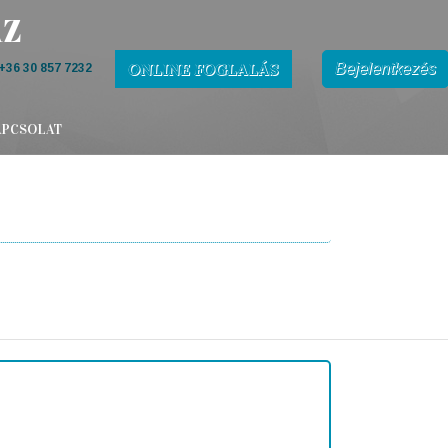
ONLINE FOGLALÁS
Bejelentkezés
+36 30 857 7232
APCSOLAT