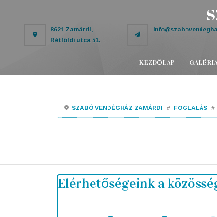
8621 Zamárdi,
info@szabovendegha
Rétföldi utca 51.
KEZDŐLAP
GALÉRI
SZABÓ VENDÉGHÁZ ZAMÁRDI
FOGLALÁS
Elérhetőségeink a közössé