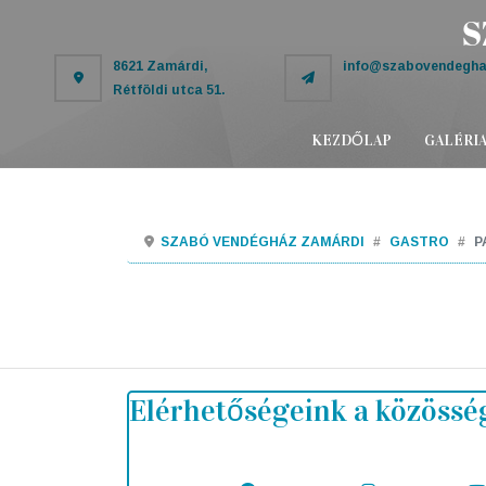
8621 Zamárdi,
info@szabovendegha
Rétföldi utca 51.
KEZDŐLAP
GALÉRI
SZABÓ VENDÉGHÁZ ZAMÁRDI
GASTRO
P
Elérhetőségeink a közössé