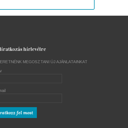
líratkozás hírlevélre
ERETNÉNK MEGOSZTANI ÚJ AJÁNLATAINKAT
v
mail