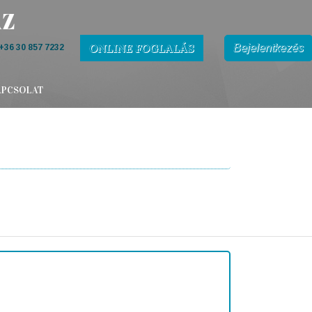
ONLINE FOGLALÁS
Bejelentkezés
+36 30 857 7232
APCSOLAT