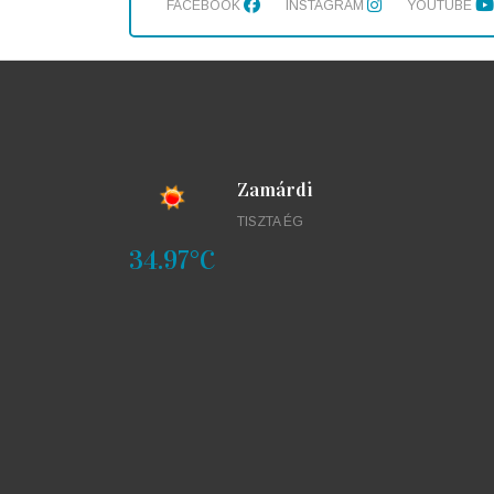
FACEBOOK
INSTAGRAM
YOUTUBE
Zamárdi
TISZTA ÉG
34.97°C