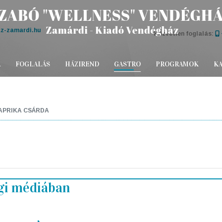
z-zamardi.hu
Közvetlen foglalás:
A
FOGLALÁS
HÁZIREND
GASTRO
PROGRAMOK
K
APRIKA CSÁRDA
gi médiában