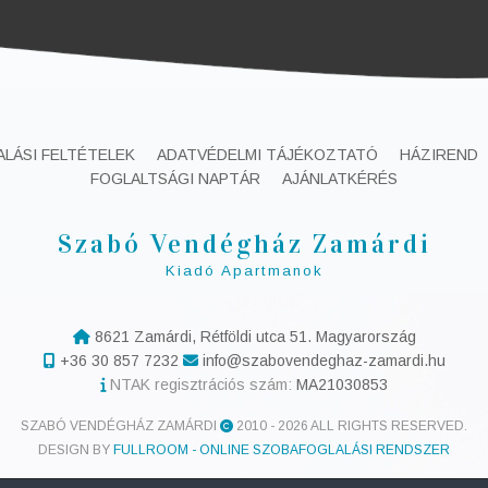
ALÁSI FELTÉTELEK
ADATVÉDELMI TÁJÉKOZTATÓ
HÁZIREND
FOGLALTSÁGI NAPTÁR
AJÁNLATKÉRÉS
Szabó Vendégház Zamárdi
Kiadó Apartmanok
8621 Zamárdi, Rétföldi utca 51. Magyarország
+36 30 857 7232
info@szabovendeghaz-zamardi.hu
NTAK regisztrációs szám:
MA21030853
SZABÓ VENDÉGHÁZ ZAMÁRDI
2010 -
2026 ALL RIGHTS RESERVED.
DESIGN BY
FULLROOM - ONLINE SZOBAFOGLALÁSI RENDSZER