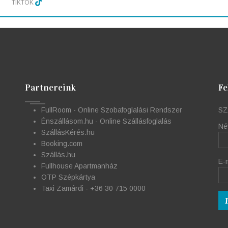
TIKTOK
Partnereink
Fe
FullRoom - Online Szobafoglalási Rendszer
SZ
Énszállásom.hu - Online Szállásfoglalás
Né
SzállásKérés.hu
Booking.com
Szállás.hu
E-
Fullhouse Apartmanház
OTP Szépkártya
Taxi Zamárdi - +36 30 715 0000