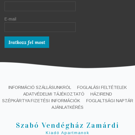
E-mail
INFORMÁCIÓ SZÁLLÁSUNKRÓL
FOGLALÁSI FELTÉTELEK
ADATVÉDELMI TÁJÉKOZTATÓ
HÁZIREND
SZÉPKÁRTYA FIZETÉSI INFORMÁCIÓK
FOGLALTSÁGI NAPTÁR
AJÁNLATKÉRÉS
Szabó Vendégház Zamárdi
Kiadó Apartmanok