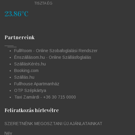
TISZTA ÉG
23.86°C
Partnereink
FullRoom - Online Szobafoglalási Rendszer
Énszállásom.hu - Online Szállásfoglalás
SzállásKérés.hu
Booking.com
Szállás.hu
Fullhouse Apartmanház
OTP Szépkártya
Taxi Zamárdi - +36 30 715 0000
Felíratkozás hírlevélre
SZERETNÉNK MEGOSZTANI ÚJ AJÁNLATAINKAT
Név