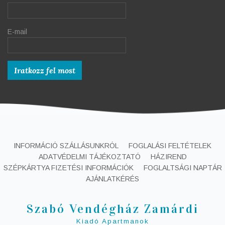
E-mail
INFORMÁCIÓ SZÁLLÁSUNKRÓL
FOGLALÁSI FELTÉTELEK
ADATVÉDELMI TÁJÉKOZTATÓ
HÁZIREND
SZÉPKÁRTYA FIZETÉSI INFORMÁCIÓK
FOGLALTSÁGI NAPTÁR
AJÁNLATKÉRÉS
Szabó Vendégház Zamárdi
Kiadó Apartmanok