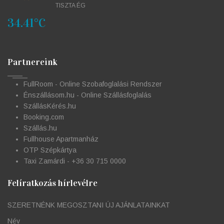
TISZTA ÉG
34.41°C
Partnereink
FullRoom - Online Szobafoglalási Rendszer
Énszállásom.hu - Online Szállásfoglalás
SzállásKérés.hu
Booking.com
Szállás.hu
Fullhouse Apartmanház
OTP Szépkártya
Taxi Zamárdi - +36 30 715 0000
Felíratkozás hírlevélre
SZERETNÉNK MEGOSZTANI ÚJ AJÁNLATAINKAT
Név