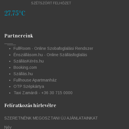
SZÉTSZÓRT FELHŐZET
27.75°C
Partnereink
FullRoom - Online Szobafoglalási Rendszer
Énszállásom.hu - Online Szállásfoglalás
SzállásKérés.hu
Booking.com
Szállás.hu
Fullhouse Apartmanház
OTP Szépkártya
Taxi Zamárdi - +36 30 715 0000
Felíratkozás hírlevélre
SZERETNÉNK MEGOSZTANI ÚJ AJÁNLATAINKAT
Név