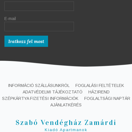
E-mail
INFORMÁCIÓ SZÁLLÁSUNKRÓL
FOGLALÁSI FELTÉTELEK
ADATVÉDELMI TÁJÉKOZTATÓ
HÁZIREND
SZÉPKÁRTYA FIZETÉSI INFORMÁCIÓK
FOGLALTSÁGI NAPTÁR
AJÁNLATKÉRÉS
Szabó Vendégház Zamárdi
Kiadó Apartmanok